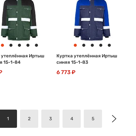
 утеплённая Иртыш
Куртка утеплённая Иртыш
я 15-1-84
синяя 15-1-83
₽
6 773 ₽
1
2
3
4
5