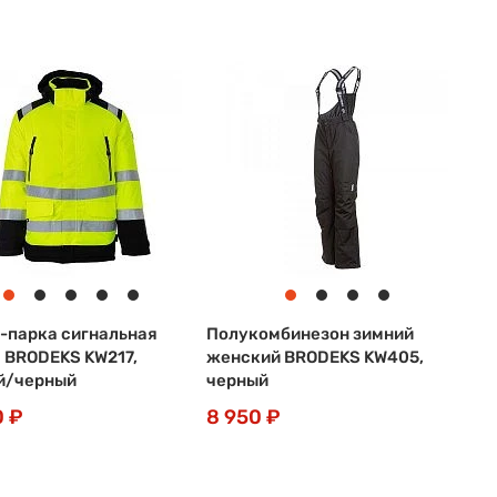
-парка сигнальная
Полукомбинезон зимний
 BRODEKS KW217,
женский BRODEKS KW405,
й/черный
черный
0 ₽
8 950 ₽