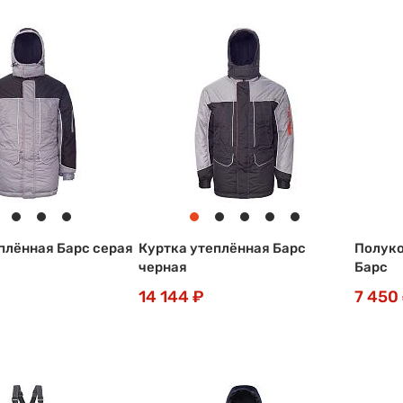
плённая Барс серая
Куртка утеплённая Барс
Полуко
черная
Барс
14 144 ₽
7 450