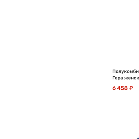
Полукомби
Гера женск
6 458 ₽