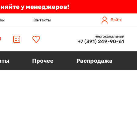
чняйте у менеджеров!
Войти
вы
Контакты
многоканальный
П
+7 (391) 249-90-61
иты
Прочее
Распродажа