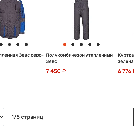
пленная Зевс серо-
Полукомбинезон утепленный
Куртка
Зевс
зелена
7 450 ₽
6 776 
1/5 страниц