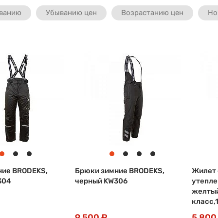
ванию
Убыванию цен
Возрастанию цен
Но
ние BRODEKS,
Брюки зимние BRODEKS,
Жилет 
304
черный KW306
утепле
желты
класс,
9 500 ₽
5 800