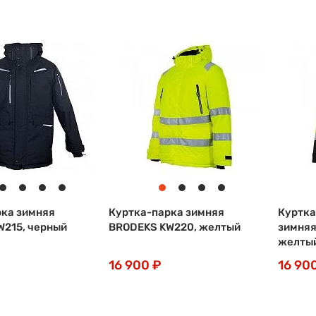
рка зимняя
Куртка-парка зимняя
Куртка
W215, черный
BRODEKS KW220, желтый
зимняя
желты
16 900 ₽
16 90