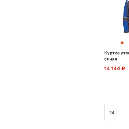
Куртка уте
синяя
14 144 ₽