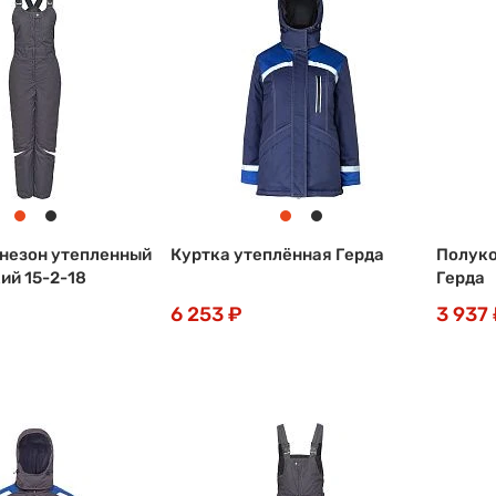
незон утепленный
Куртка утеплённая Герда
Полуко
ий 15-2-18
Герда
6 253 ₽
3 937