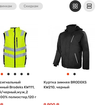
винкам
Скидкам
сигнальный
Куртка зимняя BRODEKS
нный Brodeks KW111,
KW210, черный
й/черный,муж,2
100% полиэстер,120 г
 ₽
9 900 ₽