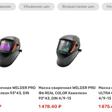
ванию
Убыванию цен
Возрастанию цен
Но
рочная WELDER PRO
Маска сварочная WELDER PRO
Маска 
леон 93*43, DIN
Ф6 REAL COLOR Хамелеон
ULTRA 
93*43, DIN 4/9-13
4/9-13
₽
1 478.40 ₽
1 875.