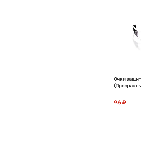
Очки защит
(Прозрачны
96 ₽