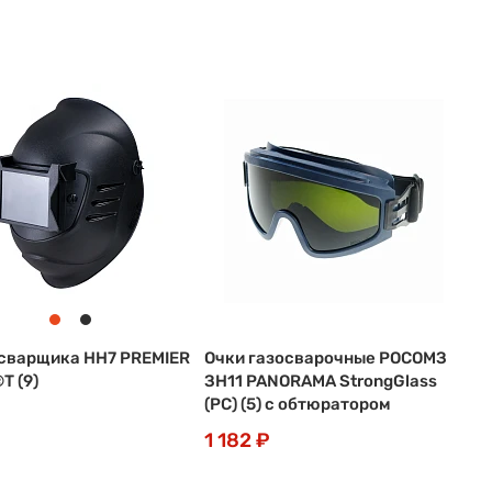
сварщика НН7 PREMIER
Очки газосварочные РОСОМЗ
T (9)
ЗН11 PANORAMA StrongGlass
(PC) (5) с обтюратором
1 182 ₽