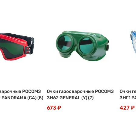
сварочные РОСОМЗ
Очки газосварочные РОСОМЗ
Очки г
 PANORAMA (CA) (5)
ЗН62 GENERAL (У) (7)
ЗНГ1 P
673 ₽
427 ₽