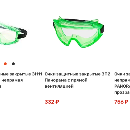
ные закрытые ЗН11
Очки защитные закрытые ЗП2
Очки з
 непрямая
Панорама с прямой
непрям
я
вентиляцией
PANORA
прозр
332 ₽
756 ₽