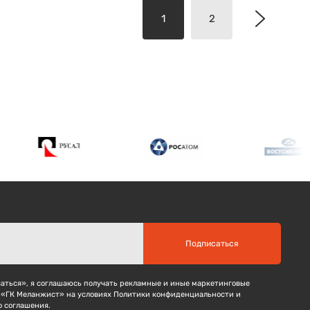
1
2
Подписаться
ться», я соглашаюсь получать рекламные и иные маркетинговые
 «ГК Меланжист» на условиях Политики конфиденциальности и
о соглашения.