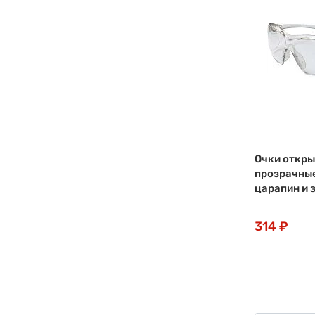
Очки откры
прозрачные
царапин и 
314 ₽