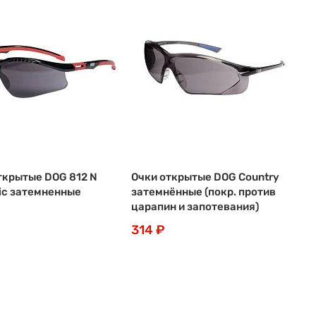
ткрытые DOG 812 N
Очки открытые DOG Country
c затемненные
затемнённые (покр. против
царапин и запотевания)
314 ₽