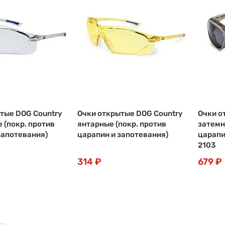
тые DOG Country
Очки открытые DOG Country
Очки о
 (покр. против
янтарные (покр. против
затемн
запотевания)
царапин и запотевания)
царапи
2103
314 ₽
679 ₽