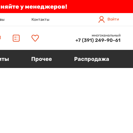
чняйте у менеджеров!
Войти
вы
Контакты
многоканальный
П
+7 (391) 249-90-61
иты
Прочее
Распродажа