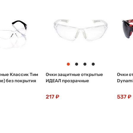
ные Классик Тим
Очки защитные открытые
Очки о
е) без покрытия
ИДЕАЛ прозрачные
Dynami
217 ₽
537 ₽