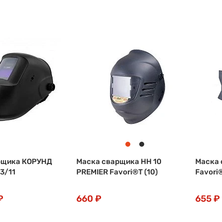
рщика КОРУНД
Маска сварщика НН 10
Маска 
3/11
PREMIER Favori®T (10)
Favori®
₽
660 ₽
655 ₽