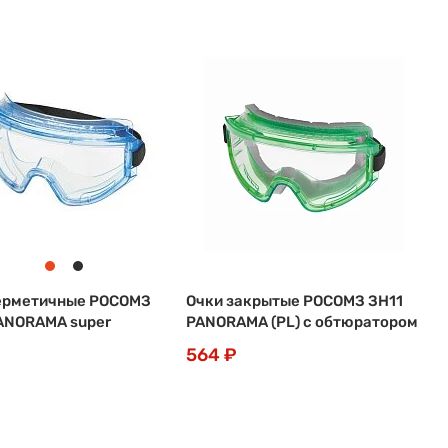
ерметичные РОСОМЗ
Очки закрытые РОСОМЗ ЗН11
ANORAMA super
PANORAMA (PL) с обтюратором
564 ₽