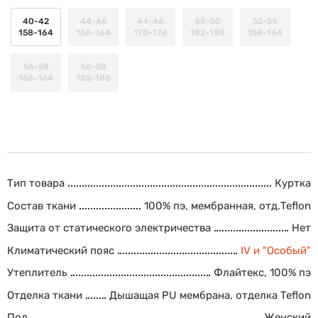
40-42
44-46
44-46
48-50
52-54
158-164
158-164
170-176
182-188
158-164
56-58
56-58
158-164
182-188
Тип товара
Куртка
Состав ткани
100% пэ, мембранная, отд.Teflon
Защита от статического электричества
Нет
Климатический пояс
IV и "Особый"
Утеплитель
Флайтекс, 100% пэ
Отделка ткани
Дышащая PU мембрана, отделка Teflon
Пол
Женский