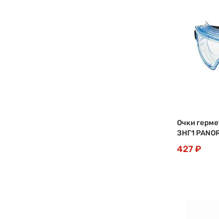
Очки герм
ЗНГ1 PANO
427 ₽