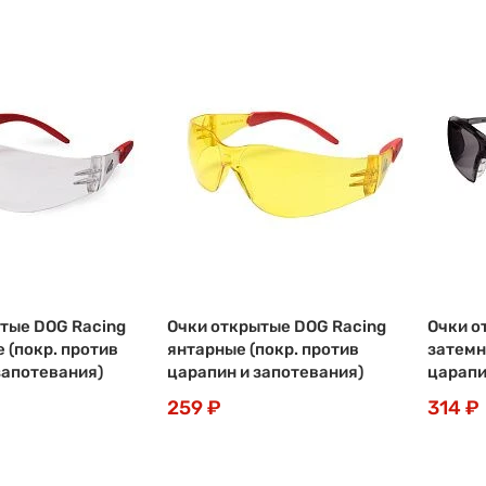
тые DOG Racing
Очки открытые DOG Racing
Очки о
 (покр. против
янтарные (покр. против
затемн
запотевания)
царапин и запотевания)
царапи
259 ₽
314 ₽