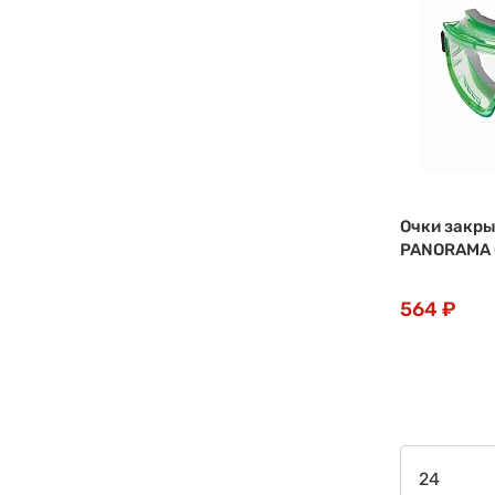
Очки закр
PANORAMA (
564 ₽