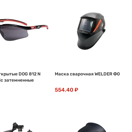
ткрытые DOG 812 N
Маска сварочная WELDER Ф0
c затемненные
554.40 ₽