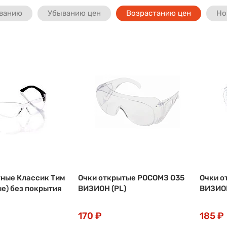
ванию
Убыванию цен
Возрастанию цен
Но
ные Классик Тим
Очки открытые РОСОМЗ О35
Очки о
е) без покрытия
ВИЗИОН (PL)
ВИЗИОН
170 ₽
185 ₽