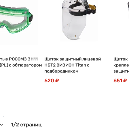
ытые РОСОМЗ ЗН11
Щиток защитный лицевой
Щиток 
PL) с обтюратором
НБТ2 ВИЗИОН Titan с
крепле
подбородником
защитн
620 ₽
651 ₽
1/2 страниц