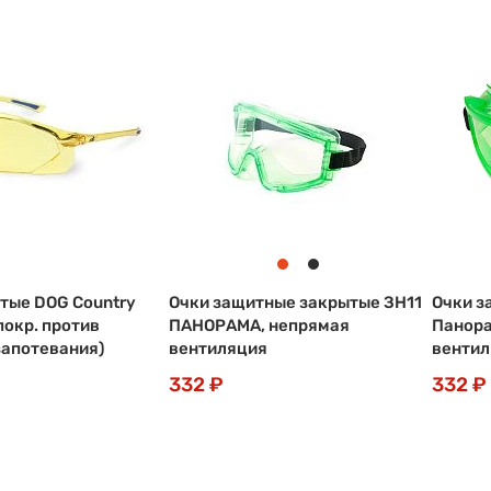
тые DOG Country
Очки защитные закрытые ЗН11
Очки з
покр. против
ПАНОРАМА, непрямая
Панора
запотевания)
вентиляция
вентил
332 ₽
332 ₽