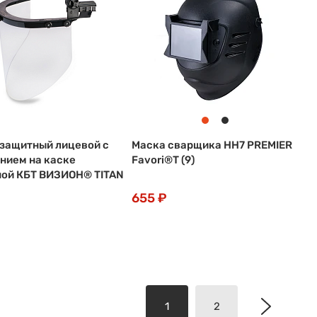
защитный лицевой c
Маска сварщика НН7 PREMIER
нием на каске
Favori®T (9)
ой КБТ ВИЗИОН® TITAN
655 ₽
1
2