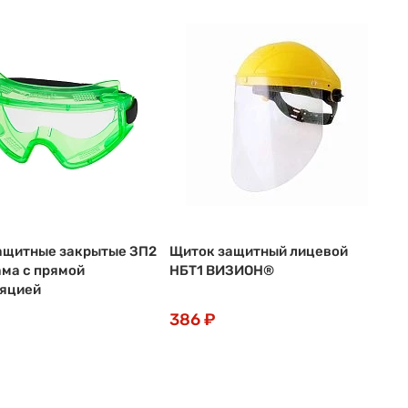
ащитные закрытые ЗП2
Щиток защитный лицевой
ма с прямой
НБТ1 ВИЗИОН®
яцией
386 ₽