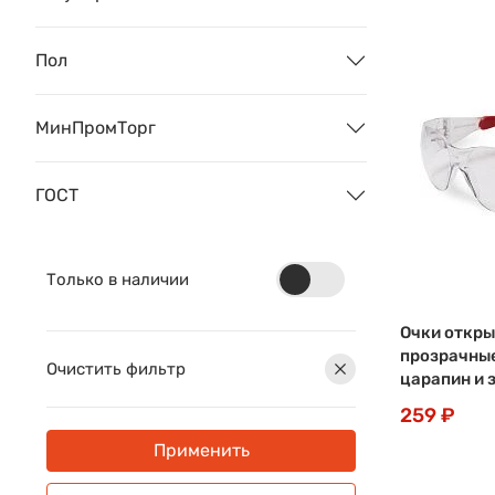
Пол
МинПромТорг
ГОСТ
Только в наличии
Очки откры
прозрачные
Очистить фильтр
царапин и 
259 ₽
Применить