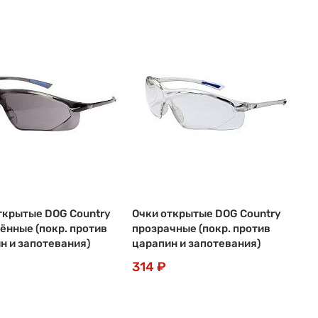
ткрытые DOG Country
Очки открытые DOG Country
ённые (покр. против
прозрачные (покр. против
н и запотевания)
царапин и запотевания)
314 ₽