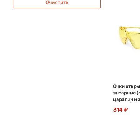
Очистить
Очки откры
янтарные (
царапин и 
314 ₽