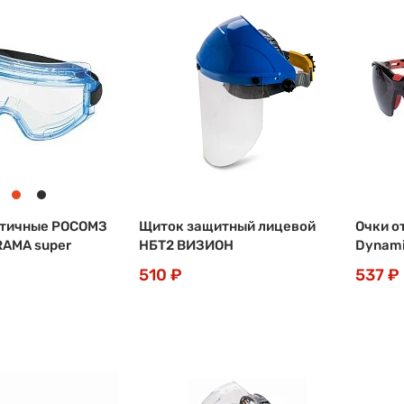
етичные РОСОМЗ
Щиток защитный лицевой
Очки о
RAMA super
НБТ2 ВИЗИОН
Dynami
510 ₽
537 ₽