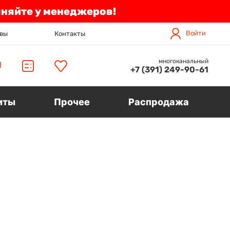
чняйте у менеджеров!
Войти
вы
Контакты
многоканальный
П
+7 (391) 249-90-61
иты
Прочее
Распродажа