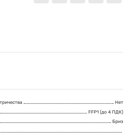
ктричества
Нет
FFP1 (до 4 ПДК)
Бриз