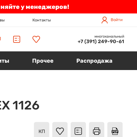
чняйте у менеджеров!
Войти
вы
Контакты
многоканальный
П
+7 (391) 249-90-61
иты
Прочее
Распродажа
X 1126
КП