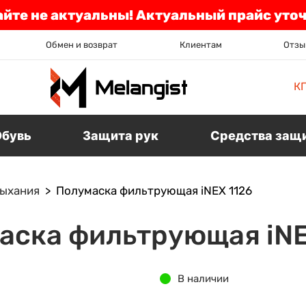
айте не актуальны! Актуальный прайс уто
Обмен и возврат
Клиентам
Отзы
К
Обувь
Защита рук
Средства защ
дыхания
Полумаска фильтрующая iNEX 1126
аска фильтрующая iNE
В наличии