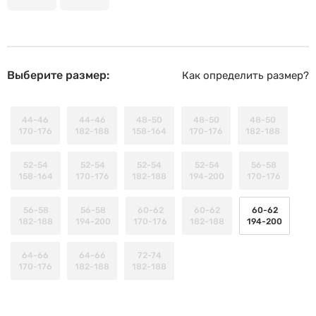
Выберите размер:
Как определить размер?
44-46
44-46
48-50
48-50
48-50
170-176
182-188
158-164
170-176
182-188
52-54
52-54
52-54
52-54
56-58
158-164
170-176
182-188
194-200
170-176
56-58
56-58
60-62
60-62
60-62
182-188
194-200
170-176
182-188
194-200
64-66
64-66
72-74
170-176
182-188
182-188