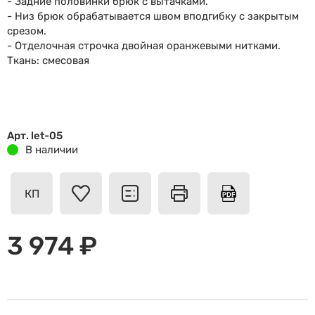
- Задние половинки брюк с вытачками.
- Низ брюк обрабатывается швом вподгибку с закрытым
срезом.
- Отделочная строчка двойная оранжевыми нитками.
Ткань: смесовая
Арт. let-05
В наличии
КП
3 974 ₽