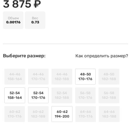
3 875 ₽
Объем
Вес
0.00176
0.73
Выберите размер:
Как определить размер?
44-46
44-46
44-46
48-50
48-50
158-164
170-176
182-188
170-176
182-188
52-54
52-54
52-54
56-58
56-58
158-164
170-176
182-188
170-176
182-188
60-62
60-62
60-62
64-66
64-66
170-176
182-188
194-200
170-176
182-188