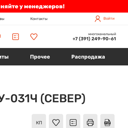
чняйте у менеджеров!
Войти
вы
Контакты
многоканальный
П
+7 (391) 249-90-61
иты
Прочее
Распродажа
У-031Ч (СЕВЕР)
КП