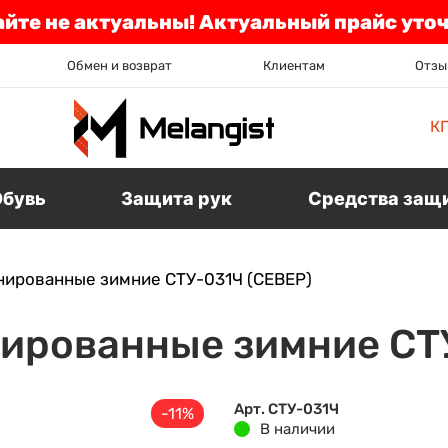
айте не актуальны! Актуальный прайс уто
Обмен и возврат
Клиентам
Отзы
К
Обувь
Защита рук
Средства защ
нированные зимние СТУ-031Ч (СЕВЕР)
ированные зимние СТ
Арт. СТУ-031Ч
-11%
В наличии