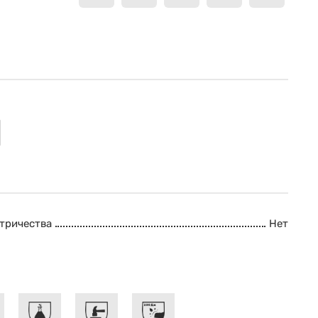
ктричества
Нет