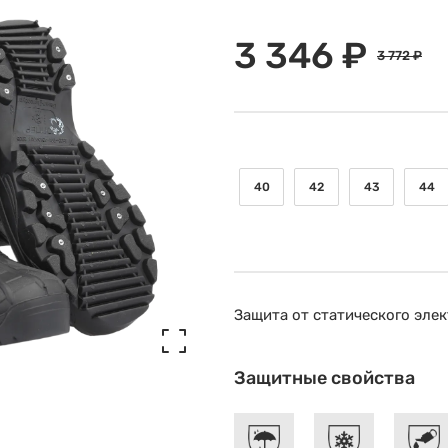
3 346 ₽
3 772 ₽
40
42
43
44
Защита от статического эле
Защитные свойства