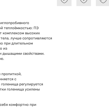
 иглопробивного
ой теплоёмкостью: ПЭ
т комплексом высоких
 тела, лучше сопротивляются
ло при длительном
о из
и дышащими свойствами.
ию.
 пропиткой,
иняется с
 голенища регулируется
стки голенища усилены
 себя комфортно при