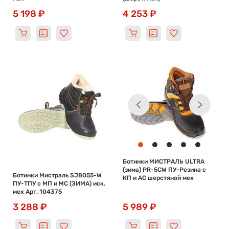
5 198 ₽
4 253 ₽
Ботинки МИСТРАЛЬ ULTRA
(зима) PR-5CW ПУ-Резина с
Ботинки Мистраль SJ8055-W
КП и АС шерстяной мех
ПУ-ТПУ с МП и МС (ЗИМА) иск.
мех Арт. 104375
3 288 ₽
5 989 ₽