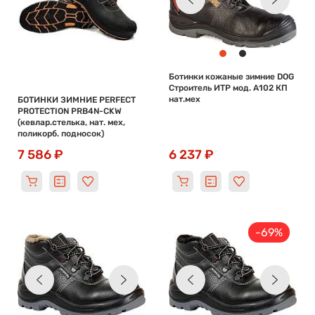
Ботинки кожаные зимние DOG
Строитель ИТР мод. А102 КП
нат.мех
БОТИНКИ ЗИМНИЕ PERFECT
PROTECTION PRB4N-CKW
(кевлар.стелька, нат. мех,
поликорб. подносок)
7 586 ₽
6 237 ₽
-69%