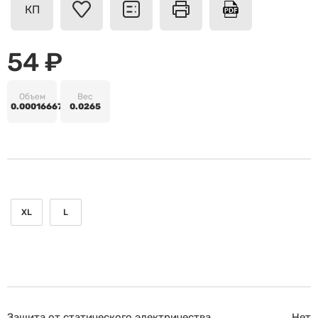
КП
54 ₽
Объем
Вес
0.00016667
0.0265
XL
L
Защита от статического электричества
Нет