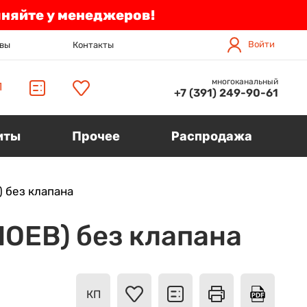
чняйте у менеджеров!
Войти
вы
Контакты
многоканальный
П
+7 (391) 249-90-61
иты
Прочее
Распродажа
 без клапана
ОЕВ) без клапана
КП