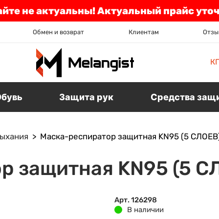
айте не актуальны! Актуальный прайс уто
Обмен и возврат
Клиентам
Отзы
К
Обувь
Защита рук
Средства защ
дыхания
Маска-респиратор защитная KN95 (5 СЛОЕВ)
р защитная KN95 (5 СЛ
Арт. 126298
В наличии