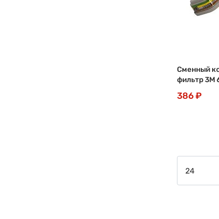
Сменный к
фильтр 3М 
386 ₽