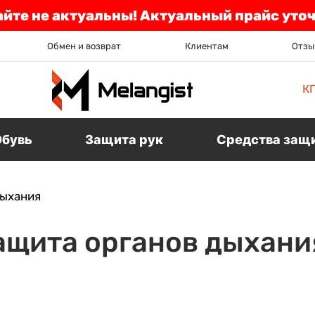
айте не актуальны! Актуальный прайс уто
Обмен и возврат
Клиентам
Отзы
К
Обувь
Защита рук
Средства защ
дыхания
ащита органов дыхани