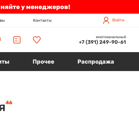
чняйте у менеджеров!
Войти
вы
Контакты
многоканальный
П
+7 (391) 249-90-61
иты
Прочее
Распродажа
46
я