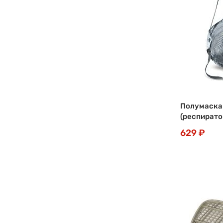
Полумаска
(респирато
629 ₽