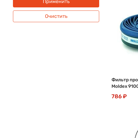
Применить
Очистить
Фильтр пр
Moldex 9100
786 ₽