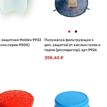
 защитная Moldex 9933
Полумаска фильтрующая с
аски серии 9000)
доп. защитой от кислых газов и
паров (респиратор), арт.9926
398.40 ₽