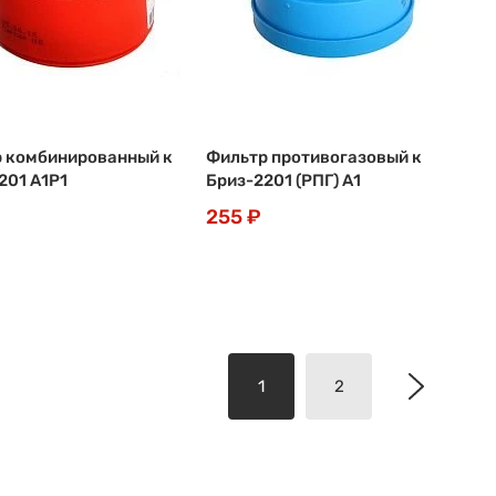
 комбинированный к
Фильтр противогазовый к
201 А1Р1
Бриз-2201 (РПГ) А1
255 ₽
1
2