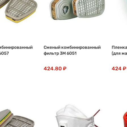
мбинированный
Сменый комбинированный
Пленка
6057
фильтр 3М 6051
(для м
424.80 ₽
424 ₽