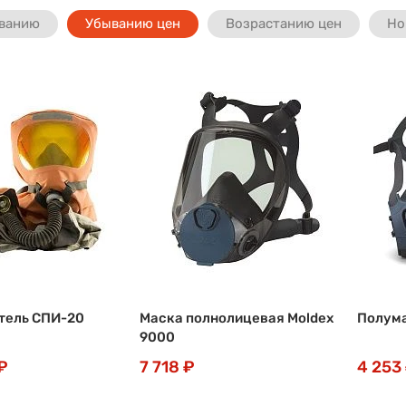
ванию
Убыванию цен
Возрастанию цен
Но
тель СПИ-20
Маска полнолицевая Moldex
Полума
9000
₽
7 718 ₽
4 253