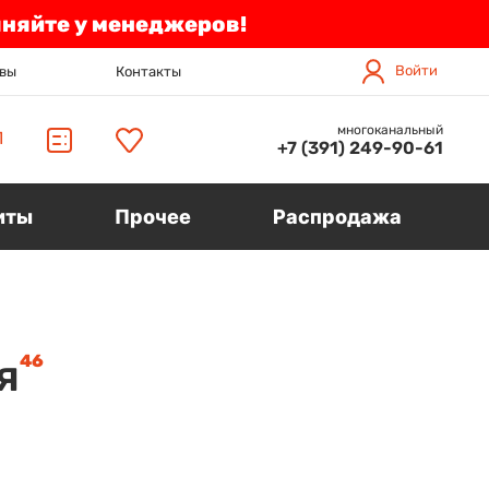
чняйте у менеджеров!
Войти
вы
Контакты
многоканальный
П
+7 (391) 249-90-61
иты
Прочее
Распродажа
46
я