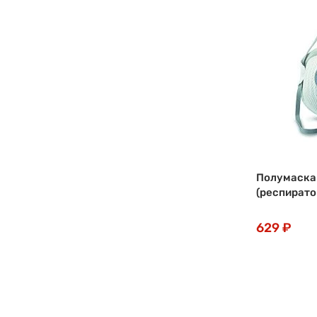
Полумаска
(респирато
629 ₽