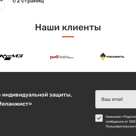
1/2 страниц
Наши клиенты
в индивидуальной защиты,
«Меланжист»
Нажимая «Подписа
сообщения от ООО
Пользовательског