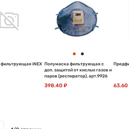
 фильтрующая iNEX
Полумаска фильтрующая с
Предфи
доп. защитой от кислых газов и
паров (респиратор), арт.9926
398.40 ₽
63.60