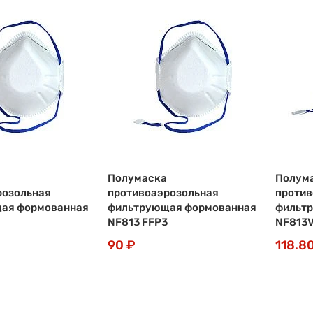
Полумаска
Полум
розольная
противоаэрозольная
против
ая формованная
фильтрующая формованная
фильт
NF813 FFP3
NF813V
90 ₽
118.8