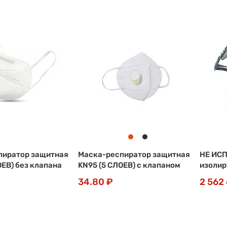
пиратор защитная
Маска-респиратор защитная
НЕ ИС
ОЕВ) без клапана
KN95 (5 СЛОЕВ) с клапаном
изолир
34.80 ₽
2 562