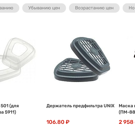
ванию
Убыванию цен
Возрастанию цен
Но
501 (для
Держатель предфильтра UNIX
Маска 
а 5911)
(ПМ-88
106.80 ₽
2 958