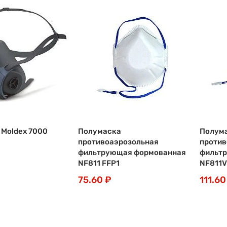
Moldex 7000
Полумаска
Полум
противоаэрозольная
против
фильтрующая формованная
фильт
NF811 FFP1
NF811V
75.60 ₽
111.60