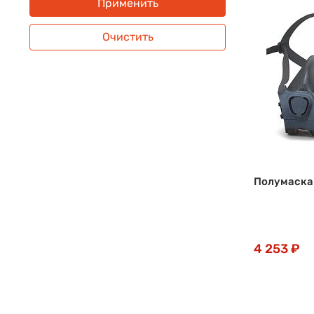
Применить
Очистить
Полумаска 
4 253 ₽