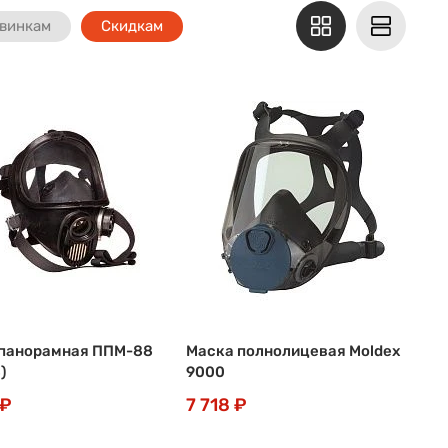
винкам
Скидкам
панорамная ППМ-88
Маска полнолицевая Moldex
)
9000
 ₽
7 718 ₽