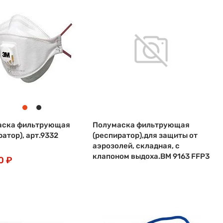
аска фильтрующая
Полумаска фильтрующая
ратор), арт.9332
(респиратор),для защиты от
аэрозолей, складная, с
клапоном выдоха.ВМ 9163 FFP3
0 ₽