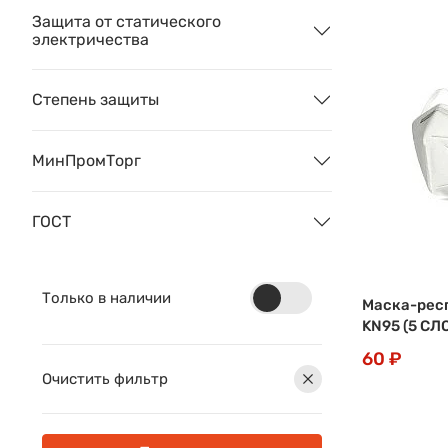
Защита от статического
электричества
Степень защиты
МинПромТорг
ГОСТ
Только в наличии
Маска-рес
KN95 (5 СЛ
60 ₽
Очистить фильтр