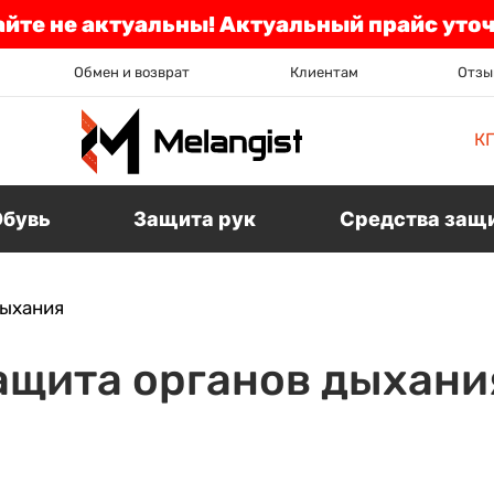
айте не актуальны! Актуальный прайс уто
Обмен и возврат
Клиентам
Отзы
К
Обувь
Защита рук
Средства защ
дыхания
ащита органов дыхани