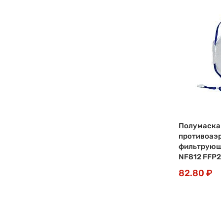
Полумаска
противоаэ
фильтрующ
NF812 FFP2
82.80 ₽