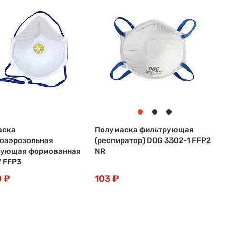
аска
Полумаска фильтрующая
оаэрозольная
(респиратор) DOG 3302-1 FFP2
рующая формованная
NR
 FFP3
0 ₽
103 ₽