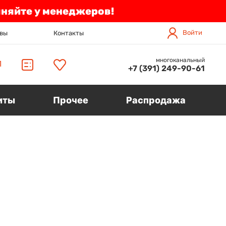
чняйте у менеджеров!
Войти
вы
Контакты
многоканальный
П
+7 (391) 249-90-61
иты
Прочее
Распродажа