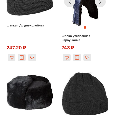
Шапка п/ш двухслойная
Шапка утеплённая
Евроушанка
247.20 ₽
743 ₽