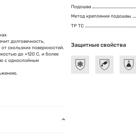
Подошва
Метод крепления подошвы
ТР ТС
ках
ечит долговечность,
Защитные свойства
 от скользких поверхностей.
остью до +120 C, и более
ию с однослойным
ьжению.