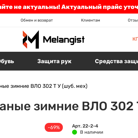
айте не актуальны! Актуальный прайс уто
Обмен и возврат
Клиентам
Отзы
К
Обувь
Защита рук
Средства защ
ые зимние ВЛО 302 T У (шуб. мех)
ные зимние ВЛО 302 T
Арт. 22-2-4
-69%
В наличии