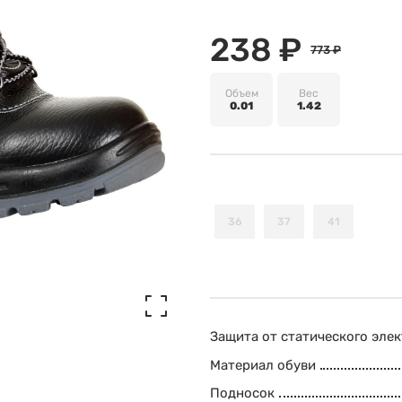
238 ₽
773 ₽
Объем
Вес
0.01
1.42
36
37
41
Защита от статического эле
Материал обуви
Подносок