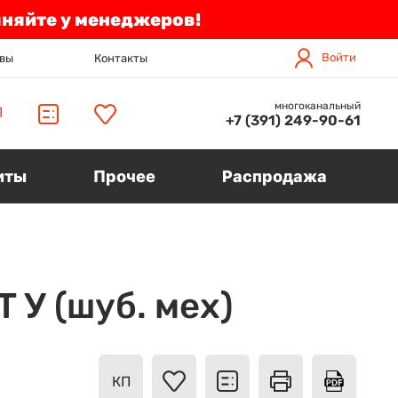
чняйте у менеджеров!
Войти
вы
Контакты
многоканальный
П
+7 (391) 249-90-61
иты
Прочее
Распродажа
 У (шуб. мех)
КП